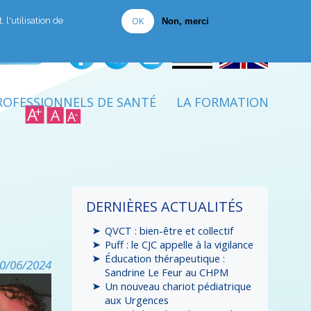
Je fais un don
OK
 l'utilisation de
Non, merci
ROFESSIONNELS DE SANTÉ
LA FORMATION
DERNIÈRES ACTUALITÉS
QVCT : bien-être et collectif
Puff : le CJC appelle à la vigilance
Éducation thérapeutique :
0/06/2024
Sandrine Le Feur au CHPM
Un nouveau chariot pédiatrique
aux Urgences