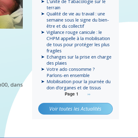
L'unité de Tabacologie sur le
terrain
Qualité de vie au travail : une
semaine sous le signe du bien-
être et du collectif
Vigilance rouge canicule : le
CHPM appelle à la mobilisation
de tous pour protéger les plus
fragiles
Echanges sur la prise en charge
des plaies
Votre ado consomme ?
Parlons-en ensemble
Mobilisation pour la journée du
h00, dans
don d’organes et de tissus
Page
››
Page 1
suivante
Pagination
Voir toutes les Actualités