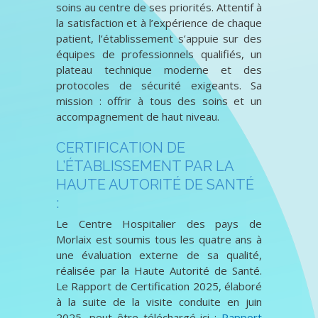
soins au centre de ses priorités. Attentif à
la satisfaction et à l’expérience de chaque
patient, l’établissement s’appuie sur des
équipes de professionnels qualifiés, un
plateau technique moderne et des
protocoles de sécurité exigeants. Sa
mission : offrir à tous des soins et un
accompagnement de haut niveau.
CERTIFICATION DE
L’ÉTABLISSEMENT PAR LA
HAUTE AUTORITÉ DE SANTÉ
:
Le Centre Hospitalier des pays de
Morlaix est soumis tous les quatre ans à
une évaluation externe de sa qualité,
réalisée par la Haute Autorité de Santé.
Le Rapport de Certification 2025, élaboré
à la suite de la visite conduite en juin
2025, peut être téléchargé ici :
Rapport