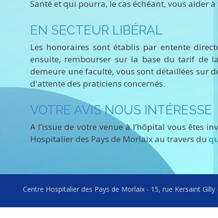
Santé et qui pourra, le cas échéant, vous aider à f
EN SECTEUR LIBÉRAL
Les honoraires sont établis par entente direct
ensuite, rembourser sur la base du tarif de la
demeure une faculté, vous sont détaillées sur de
d'attente des praticiens concernés.
VOTRE AVIS NOUS INTÉRESSE
A l’issue de votre venue à l’hôpital vous êtes i
Hospitalier des Pays de Morlaix au travers du
qu
Centre Hospitalier des Pays de Morlaix - 15, rue Kersaint Gil