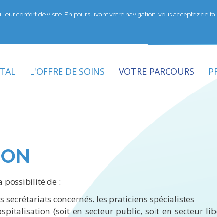
lleur confort de visite. En poursuivant votre navigation, vous acceptez de fait,
Aller
au
contenu
principal
ITAL
L'OFFRE DE SOINS
VOTRE PARCOURS
P
ION
 possibilité de :
 secrétariats concernés, les praticiens spécialistes
pitalisation (soit en secteur public, soit en secteur li