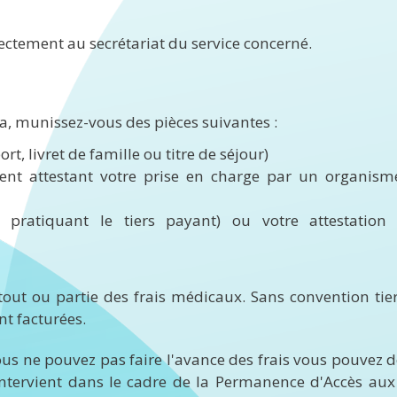
rectement au secrétariat du service concerné.
la, munissez-vous des pièces suivantes :
rt, livret de famille ou titre de séjour)
nt attestant votre prise en charge par un organis
nt pratiquant le tiers payant) ou votre attestati
tout ou partie des frais médicaux. Sans convention tie
t facturées.
vous ne pouvez pas faire l'avance des frais vous pouvez
i intervient dans le cadre de la Permanence d'Accès aux