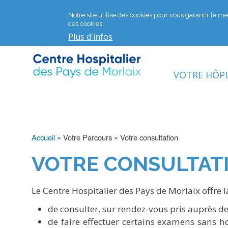
Notre site utilise des cookies pour vous garantir le mei
ces cookies.
Plus d'infos
VOTRE HÔP
Accueil
Votre Parcours
Votre consultation
Fil
VOTRE CONSULTAT
d'Ariane
Le Centre Hospitalier des Pays de Morlaix offre la
de consulter, sur rendez-vous pris auprès des
de faire effectuer certains examens sans hos