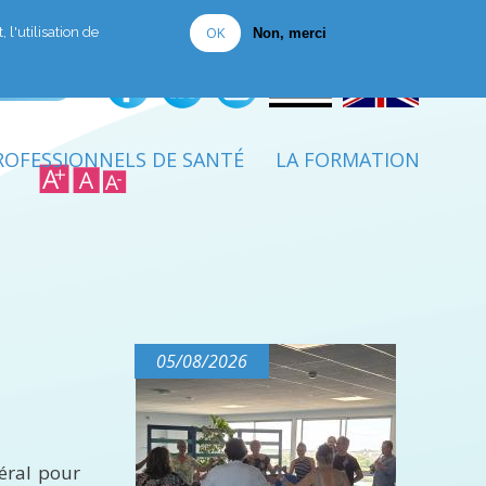
Je fais un don
OK
 l'utilisation de
Non, merci
ROFESSIONNELS DE SANTÉ
LA FORMATION
05/08/2026
béral pour