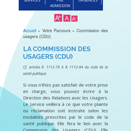
ADMISSION
Accueil
Votre Parcours
Commission des
Fil
usagers (CDU)
d'Ariane
LA COMMISSION DES
USAGERS (CDU)
Cf. articles R. 1112-79 à R. 1112-94 du code de la
santé publique
Si vous n’êtes pas satisfait de votre prise
en charge, vous pouvez écrire à la
Direction des Relations avec les Usagers.
Le service veillera à ce que votre plainte
ou réclamation soit instruite selon les
modalités prescrites par le code de la
santé publique. Elle fera le lien avec la
Commission des Usagers (CDU). Elle