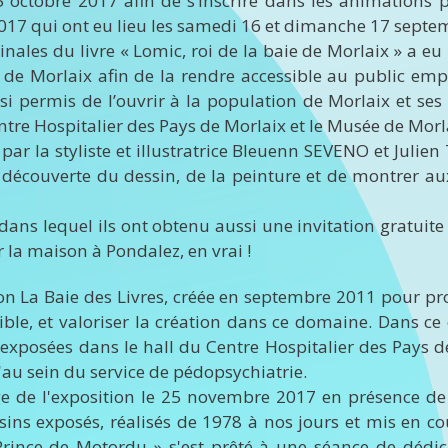
5 octobre 2017 afin de s’inscrire dans les animations 
17 qui ont eu lieu les samedi 16 et dimanche 17 septe
inales du livre « Lomic, roi de la baie de Morlaix » a eu
ys de Morlaix afin de la rendre accessible au public em
ssi permis de l’ouvrir à la population de Morlaix et ses
entre Hospitalier des Pays de Morlaix et le Musée de Morl
par la styliste et illustratrice Bleuenn SEVENO et Juli
 découverte du dessin, de la peinture et de montrer au
ans lequel ils ont obtenu aussi une invitation gratuite
r la maison à Pondalez, en vrai !
tion La Baie des Livres, créée en septembre 2011 pour p
ible, et valoriser la création dans ce domaine. Dans ce
 exposées dans le hall du Centre Hospitalier des Pays d
u sein du service de pédopsychiatrie.
age de l'exposition le 25 novembre 2017 en présence de 
sins exposés, réalisés de 1978 à nos jours et mis en co
rince de Motordu » s'est prêté à une séance de dédic