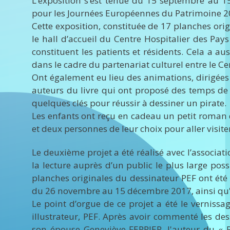
L’exposition s’est tenue du 15 septembre au 1
pour les Journées Européennes du Patrimoine 20
Cette exposition, constituée de 17 planches orig
le hall d’accueil du Centre Hospitalier des Pa
constituent les patients et résidents. Cela a au
dans le cadre du partenariat culturel entre le C
Ont également eu lieu des animations, dirigées 
auteurs du livre qui ont proposé des temps de
quelques clés pour réussir à dessiner un pirate.
Les enfants ont reçu en cadeau un petit roman d
et deux personnes de leur choix pour aller visite
Le deuxième projet a été réalisé avec l’associa
la lecture auprès d’un public le plus large poss
planches originales du dessinateur PEF ont été
du 26 novembre au 15 décembre 2017, ainsi qu'a
Le point d’orgue de ce projet a été le verniss
illustrateur, PEF. Après avoir commenté les des
son épouse Geneviève FERRIER, l'auteur du « P