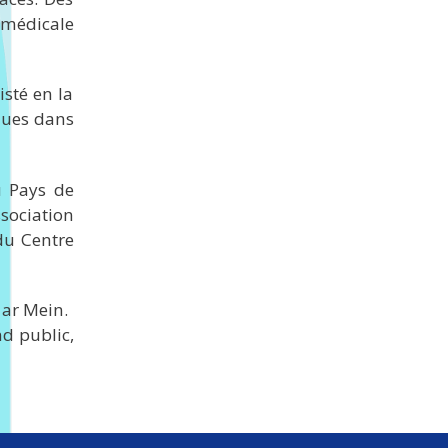
e médicale
isté en la
ques dans
u Pays de
ssociation
 du Centre
 ar Mein.
nd public,