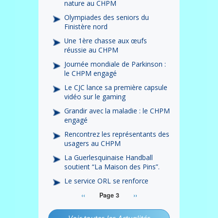
nature au CHPM
Olympiades des seniors du
Finistère nord
Une 1ère chasse aux œufs
réussie au CHPM
Journée mondiale de Parkinson :
le CHPM engagé
Le CJC lance sa première capsule
vidéo sur le gaming
Grandir avec la maladie : le CHPM
engagé
Rencontrez les représentants des
usagers au CHPM
La Guerlesquinaise Handball
soutient “La Maison des Pins”.
Le service ORL se renforce
Page
‹‹
Page
››
Page 3
Pagination
précédente
suivante