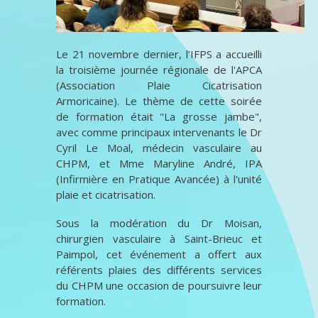
Le 21 novembre dernier, l’IFPS a accueilli
la troisième journée régionale de l'APCA
(Association Plaie Cicatrisation
Armoricaine). Le thème de cette soirée
de formation était "La grosse jambe",
avec comme principaux intervenants le Dr
Cyril Le Moal, médecin vasculaire au
CHPM, et Mme Maryline André, IPA
(Infirmière en Pratique Avancée) à l'unité
plaie et cicatrisation.
Sous la modération du Dr Moisan,
chirurgien vasculaire à Saint-Brieuc et
Paimpol, cet événement a offert aux
référents plaies des différents services
du CHPM une occasion de poursuivre leur
formation.