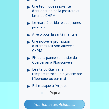
Une technique innovante
d’énucléation de la prostate au
laser au CHPM
Le marché solidaire des jeunes
patients
À vélo pour la santé mentale
Une nouvelle promotion
d’internes fait son arrivée au
CHPM
Fin de la panne sur le site du
Guervénan à Plougonven
Le site du Guervenan
temporairement injoignable par
téléphone ou par mail
Bal masqué à l’Argoat
Page
‹‹
Page
››
Page 2
Pagination
précédente
suivante
Voir toutes les Actualités