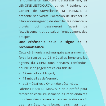
la Commission Médicale d’Établissement, Dr
LEMOINE-LESTOQUOY, et du Président du
Conseil de Surveillance, M. VERMOT, a
présenté ses vœux. L’occasion de dresser un
bilan encourageant, de dévoiler les nombreux
projets qui dessineront l’avenir de
l’établissement et de saluer l’engagement des
équipes.
Une cérémonie sous le signe de la
reconnaissance
Cette cérémonie a été marquée par un moment
fort : la remise de 28 médailles honorant les
agents du CHPM, tous services confondus,
pour leur engagement et leur fidélité.
• 12 médailles d'Argent,
• 13 médailles de Vermeil,
• et 3 médailles d'Or ont été décernées.
Fabrice LISZAK DE MASZARY en a profité pour
remercier chaleureusement les récipiendaires
pour leur dévouement et leur implication au fil
des années, contribuant ainsi au bon