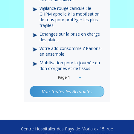
Vigilance rouge canicule : le
CHPM appelle à la mobilisation
de tous pour protéger les plus
fragiles
Echanges sur la prise en charge
des plaies
Votre ado consomme ? Parlons-
en ensemble
Mobilisation pour la journée du
don d’organes et de tissus
Page
››
Page 1
Pagination
suivante
Voir toutes les Actualités
Centre Hospitalier des Pays de Morlaix - 15, rue