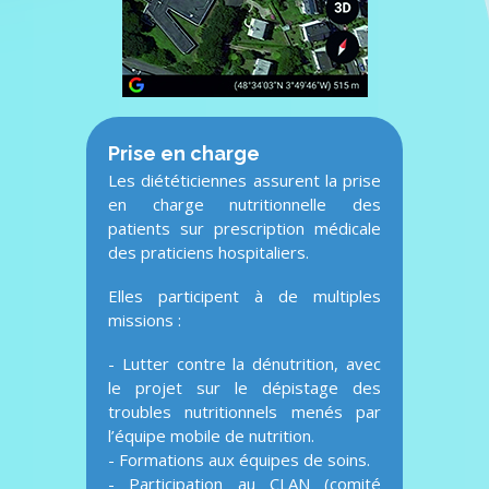
Prise en charge
Les diététiciennes assurent la prise
en charge nutritionnelle des
patients sur prescription médicale
des praticiens hospitaliers.
Elles participent à de multiples
missions :
- Lutter contre la dénutrition, avec
le projet sur le dépistage des
troubles nutritionnels menés par
l’équipe mobile de nutrition.
- Formations aux équipes de soins.
- Participation au CLAN (comité