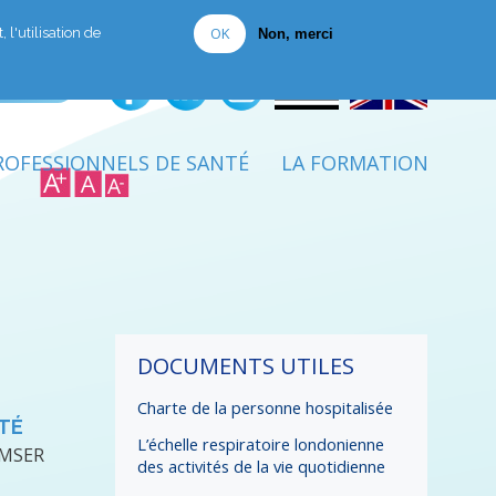
Je fais un don
OK
 l'utilisation de
Non, merci
ROFESSIONNELS DE SANTÉ
LA FORMATION
DOCUMENTS UTILES
Charte de la personne hospitalisée
NTÉ
L’échelle respiratoire londonienne
RMSER
des activités de la vie quotidienne