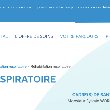
lleur confort de visite. En poursuivant votre navigation, vous acceptez de fait,
Aller
au
contenu
principal
ITAL
L'OFFRE DE SOINS
VOTRE PARCOURS
P
ation respiratoire
Réhabilitation respiratoire
ESPIRATOIRE
CADRE(S) DE SA
Monsieur Sylvain WO