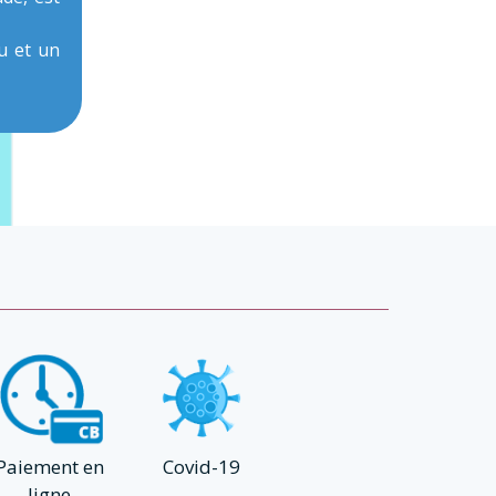
u et un
Paiement en
Covid-19
ligne