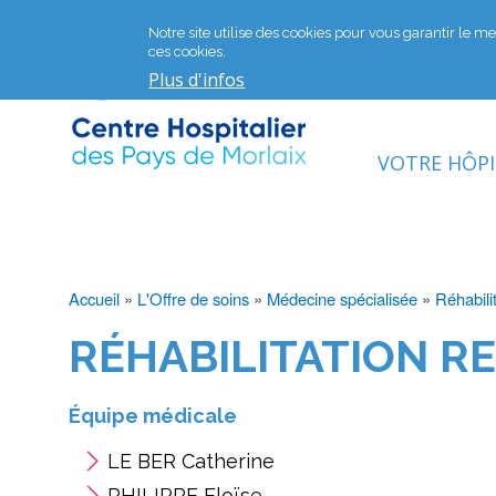
Notre site utilise des cookies pour vous garantir le mei
ces cookies.
Plus d'infos
VOTRE HÔP
Accueil
L'Offre de soins
Médecine spécialisée
Réhabilit
Fil
RÉHABILITATION R
d'Ariane
Équipe médicale
LE BER Catherine
PHILIPPE Eloïse