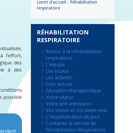
Livret d'accueil - Réhabilitation
respiratoire
RÉHABILITATION
RESPIRATOIRE
vidualisée,
Retour à la réhabilitation
 l’effort,
respiratoire
gique des
L'équipe
rme à des
Les locaux
.
Les activités
Coin lecture
conditions
Education thérapeutique
e possible
Votre séjour
Votre pré-admission
Vos visites et vos week-end
L'hospitalisation de jour
Contacter le service de
Réhabilitation Respiratoire
tervient