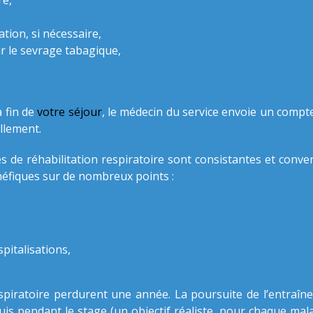
re,
tion, si nécessaire,
 le sevrage tabagique,
 fin de
votre séjour
, le médecin du service envoie un compt
llement.
 de réhabilitation respiratoire sont consistantes et conve
éfiques sur de nombreux points :
pitalisations,
spiratoire perdurent une année. La poursuite de l’entraîn
uis pendant le stage (un objectif réaliste, pour chaque mal