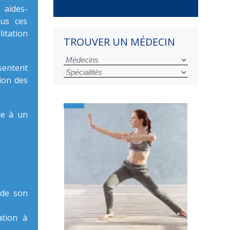
 aides-
ous ces
itation
TROUVER UN MÉDECIN
ésentent
tion des
âce à un
 de son
ation à